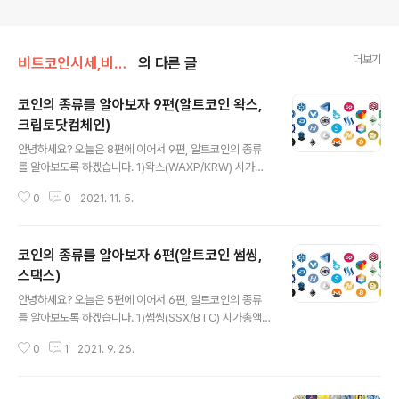
더보기
비트코인시세,비트코인전망
의 다른 글
코인의 종류를 알아보자 9편(알트코인 왁스,
크립토닷컴체인)
글 내용
안녕하세요? 오늘은 8편에 이어서 9편, 알트코인의 종류
를 알아보도록 하겠습니다. 1)왁스(WAXP/KRW) 시가총
액은 1.2조원(21.11.05기준)입니다. 최초발행은 2017년
0
0
2021. 11. 5.
12월29일입니다. WAX는 dApp, NFT 수집품 및 적립형
게임을 위한 생태계를 구축하는 것을 목표로 하는 레이어
네트워크입니다. WAX 프로토콜은 WAX 시장을 구동하는
코인의 종류를 알아보자 6편(알트코인 썸씽,
분산형 블록체인 솔루션이며 가상 상품 및 서비스의 전송
및 교환에 중점을 둡니다 WAXP는 WAX의 기본 유틸리티
스택스)
글 내용
토큰이며 다음 기능에 사용됩니다. 거래 수수료 : 이더리움
안녕하세요? 오늘은 5편에 이어서 6편, 알트코인의 종류
과 같이 운영에 가스비가 필요한 다른 블록체인과 마찬가
를 알아보도록 하겠습니다. 1)썸씽(SSX/BTC) 시가총액
지로 WAX는 CPU, NET 및 RAM과 같은 "리소스"가 필
은 1584억(21.09.26기준)입니다. 썸씽은 블록체인 기반
요합니다. 사용자와 dApp 개발자는 WAX 블록체인에서
0
1
2021. 9. 26.
의 글로벌 모바일 노래방 앱입니다. 전 세계 누구든지 언제
작업을 수..
어디서나 무료로 사용자가 만든 녹음을 듣고 노래를 즐길
수 있습니다. 컨텐츠를 지원하는 토큰이 블록체인에 의해