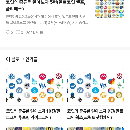
코인의 종류를 알아보자 5편(알트코인 엘프,
자동으로 배포되기 때문에 사용자가 만든 컨텐츠에 대해
투명하게 보상을 받을 수 있는 잘 설계된 토큰 방식이 특징
폴리매쓰)
글 내용
입니다. 소셜 음악이 주류가 되어 가면서 음악은 이제 제작
안녕하세요? 오늘은 4편에 이어서 5편, 알트코인의 종류
자와 소비자 모두에게 더 쉽게 접근할 수 있게 되었습니다.
를 알아보도록 하겠습니다. 1)엘프(ELF/KRW) 시가총액은
음악을 좋아하는 사람들은 이제 자신이 선택한 노래를 쉽
6326억원(21.09.17기준)입니다. 엘프는 블록체인을 위
게 듣고, 공유하고, 만들 수 있게 되었습니다. 게다가 썸씽
0
0
2021. 9. 18.
한 맞춤형 운영체제입니다. 많은 분들이 이미 알고계시듯
은 블록체인 기술을 기반으..
블록체인 기술을 인정하고 채택해서 혁신해 나가는 것은
꾸준히 기하급수적으로 진행되고 있습니다. 먼저 비트코인
은 P2P 디지털 통화방식입니다. 간단한 앱이라고 볼 수 있
습니다. 또한 이더리움은 기본적으로 앱 플랫폼인 스마트
이 블로그 인기글
계약을 통해 특정 분산형 앱을 구축하게끔 되어있습니다.
그러나 이것은 요즘 우리가 사용하는 Windows, MacOS
등과 같이강력한 운영 체제에는 여전히 미흡한 것이 현실
입니다. 현재 운영 체제는 분산형 앱을 효율적으로 실행할
수 없지만 현재 블록체인에도..
코인의 종류를 알아보자 10편(알
코인의 종류를 알아보자 9편(알트
트코인 루프링,라이트코인)
코인 왁스,크립토닷컴체인)